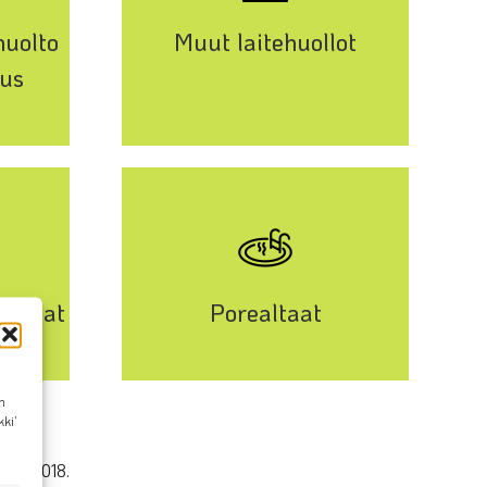
uolto
Muut laitehuollot
nus
asemat
Porealtaat
n
ki’
8/91/2018.