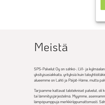
Meistä
SPS-Palvelut Oy on sähkö-, LVI- ja kylmäalan y
yksityisasiakkaita, yrityksiä kuin taloyhtiöitäk
alueemme on Lahti ja Päijät-Häme, mutta pa
Tarjoamme kattavat talotekniset palvelut, oli
tai lämmitysjärjestelmä. Myymme, asennam
lämpöpumppuja merkkiriippumattomasti. Säh