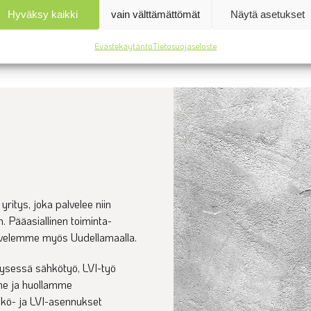
Meidät on rekisteröity myös tilaajavastuurekisteriin.
Hyväksy kaikki
vain välttämättömät
Näytä asetukset
Evästekäytäntö
Tietosuojaseloste
ritys, joka palvelee niin
in. Pääasiallinen toiminta-
lvelemme myös Uudellamaalla.
 kysessä sähkötyö, LVI-työ
me ja huollamme
kö- ja LVI-asennukset