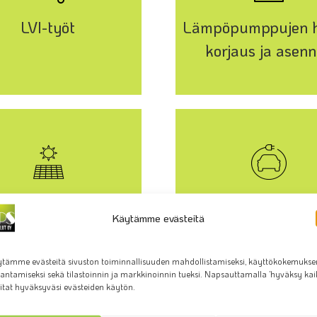
LVI-työt
Lämpöpumppujen h
korjaus ja asen
Aurinkopaneelit
Sähköauton lataus
Käytämme evästeitä
tämme evästeitä sivuston toiminnallisuuden mahdollistamiseksi, käyttökokemukse
antamiseksi sekä tilastoinnin ja markkinoinnin tueksi. Napsauttamalla ’hyväksy kaik
itat hyväksyväsi evästeiden käytön.
lut on rekisteröity Tukesin kylmäasennusliikerekisteriin NRO:326