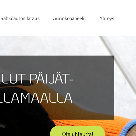
Sähköauton lataus
Aurinkopaneelit
Yhteys
LUT PÄIJÄT-
LLAMAALLA
Ota yhteyttä!