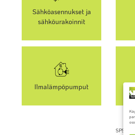
Sähköasennukset ja
sähköurakoinnit
Ilmalämpöpumput
Käy
par
oso
SPS-Palve