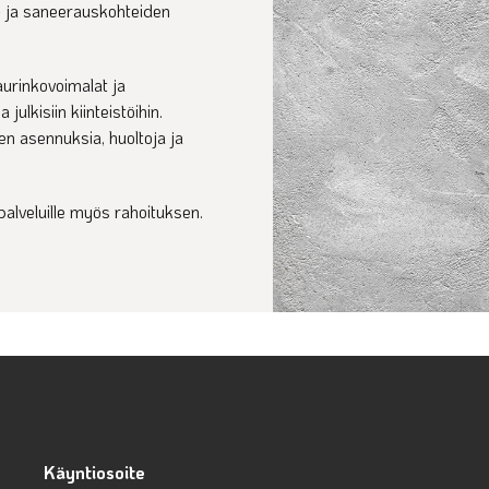
- ja saneerauskohteiden
aurinkovoimalat ja
julkisiin kiinteistöihin.
en asennuksia, huoltoja ja
palveluille myös rahoituksen.
Käyntiosoite